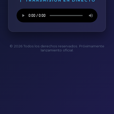
TRANSMISIÓN EN DIRECTO
© 2026 Todos los derechos reservados. Próximamente
lanzamiento oficial.