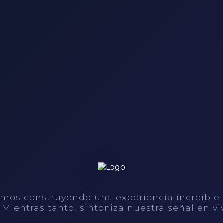
mos construyendo una experiencia increíble
. Mientras tanto, sintoniza nuestra señal en vi