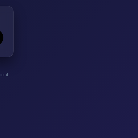
cial.