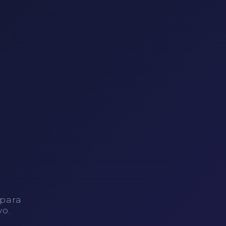
 para
vo.