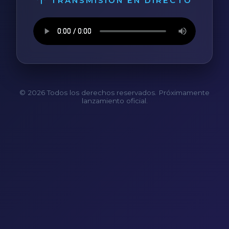
TRANSMISIÓN EN DIRECTO
© 2026 Todos los derechos reservados. Próximamente
lanzamiento oficial.