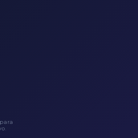
 para
vo.