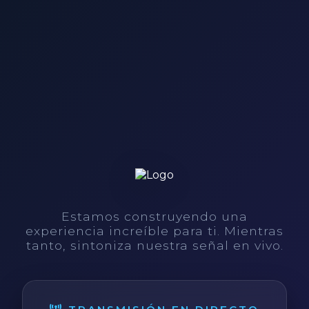
Estamos construyendo una
experiencia increíble para ti. Mientras
tanto, sintoniza nuestra señal en vivo.