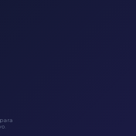
 para
vo.