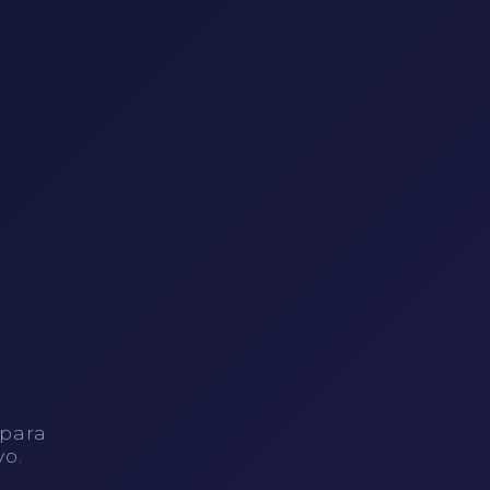
 para
vo.