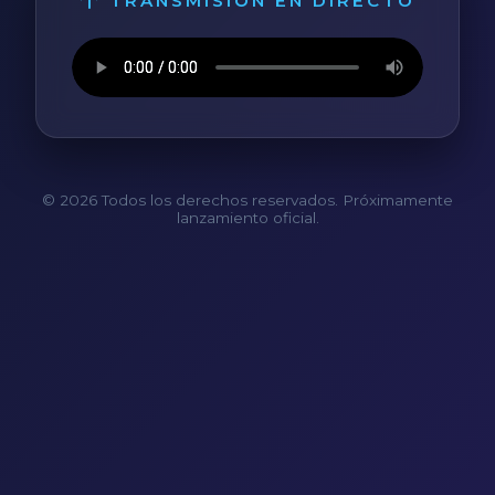
TRANSMISIÓN EN DIRECTO
© 2026 Todos los derechos reservados. Próximamente
lanzamiento oficial.