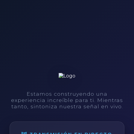
Estamos construyendo una
experiencia increíble para ti. Mientras
tanto, sintoniza nuestra señal en vivo.