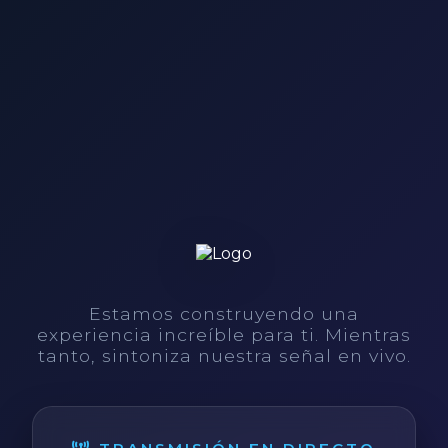
Estamos construyendo una
experiencia increíble para ti. Mientras
tanto, sintoniza nuestra señal en vivo.