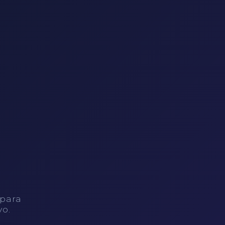
 para
vo.