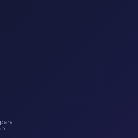
 para
vo.