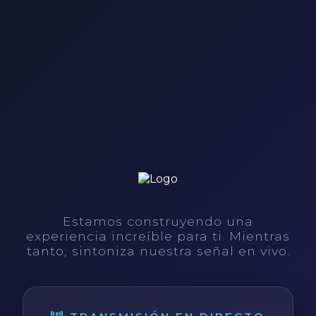
Estamos construyendo una
experiencia increíble para ti. Mientras
tanto, sintoniza nuestra señal en vivo.