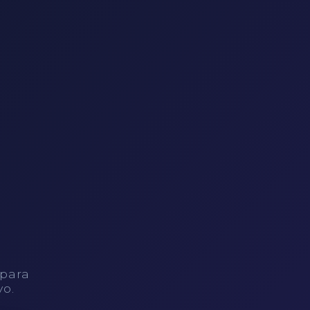
 para
vo.