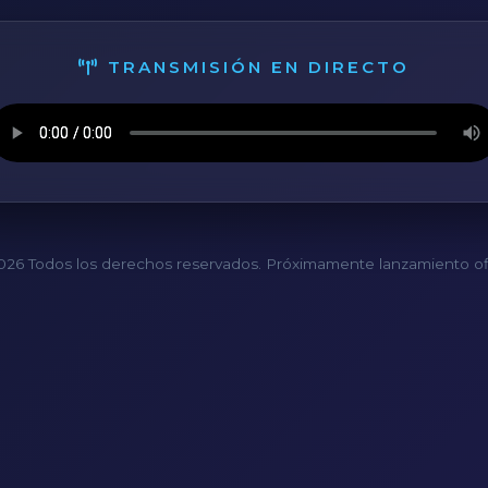
TRANSMISIÓN EN DIRECTO
26 Todos los derechos reservados. Próximamente lanzamiento ofi