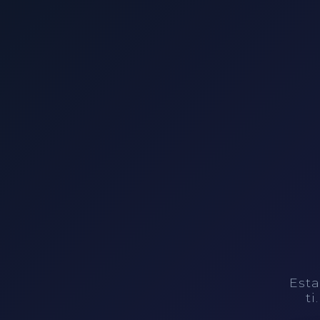
Esta
ti