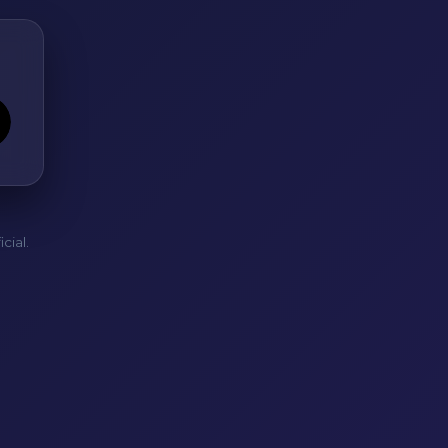
cial.