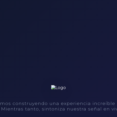
mos construyendo una experiencia increíble
. Mientras tanto, sintoniza nuestra señal en vi