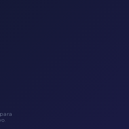
 para
vo.