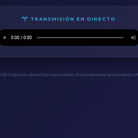
TRANSMISIÓN EN DIRECTO
26 Todos los derechos reservados. Próximamente lanzamiento ofi