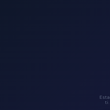
Esta
ti