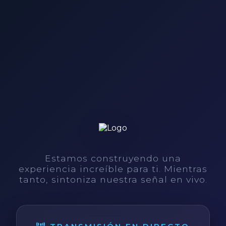
Estamos construyendo una
experiencia increíble para ti. Mientras
tanto, sintoniza nuestra señal en vivo.