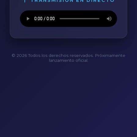
TRANSMISIÓN EN DIRECTO
© 2026 Todos los derechos reservados. Próximamente
lanzamiento oficial.