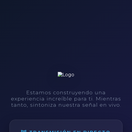
Estamos construyendo una
experiencia increíble para ti. Mientras
tanto, sintoniza nuestra señal en vivo.