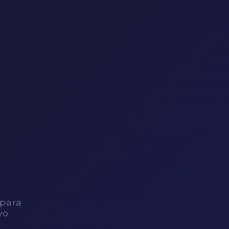
 para
vo.