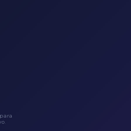
 para
vo.