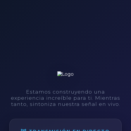
Estamos construyendo una
experiencia increíble para ti. Mientras
tanto, sintoniza nuestra señal en vivo.