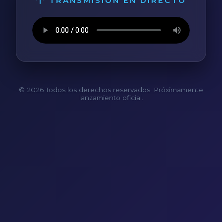
TRANSMISIÓN EN DIRECTO
© 2026 Todos los derechos reservados. Próximamente
lanzamiento oficial.