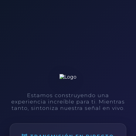
Estamos construyendo una
experiencia increíble para ti. Mientras
tanto, sintoniza nuestra señal en vivo.