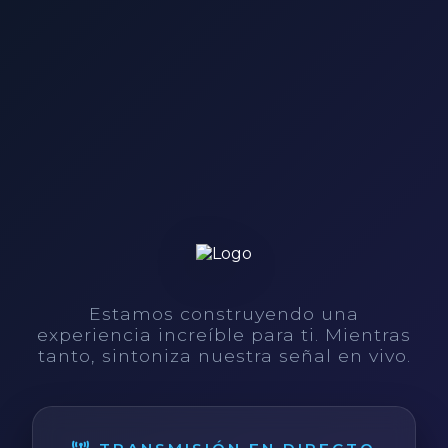
Estamos construyendo una
experiencia increíble para ti. Mientras
tanto, sintoniza nuestra señal en vivo.