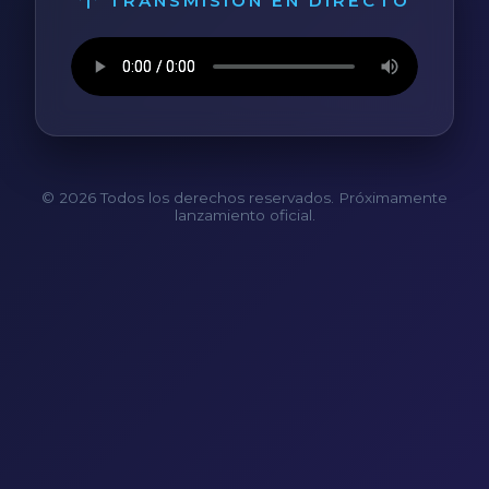
TRANSMISIÓN EN DIRECTO
© 2026 Todos los derechos reservados. Próximamente
lanzamiento oficial.