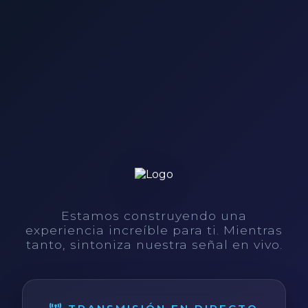
Estamos construyendo una
experiencia increíble para ti. Mientras
tanto, sintoniza nuestra señal en vivo.