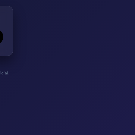
cial.