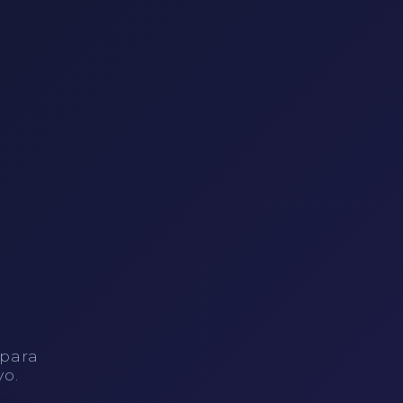
 para
vo.