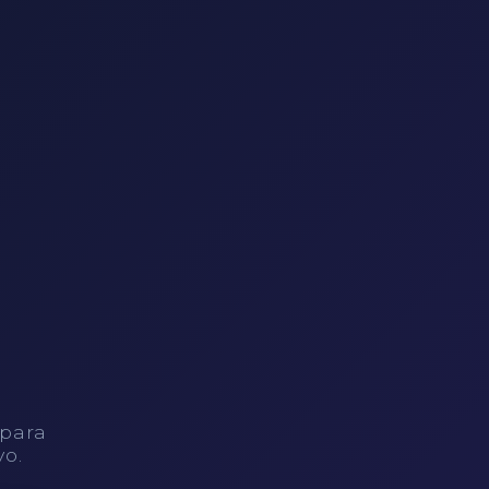
 para
vo.