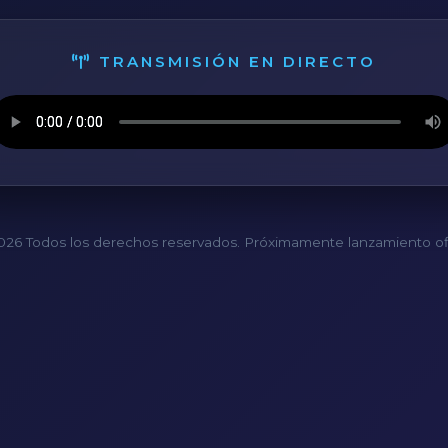
TRANSMISIÓN EN DIRECTO
26 Todos los derechos reservados. Próximamente lanzamiento ofi