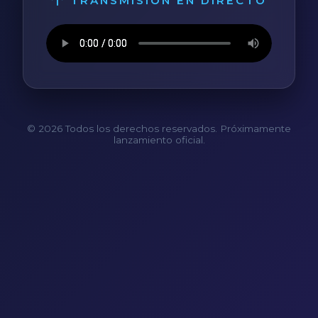
TRANSMISIÓN EN DIRECTO
© 2026 Todos los derechos reservados. Próximamente
lanzamiento oficial.