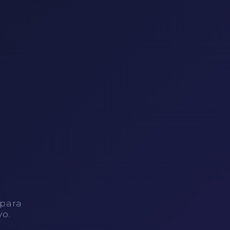
 para
vo.