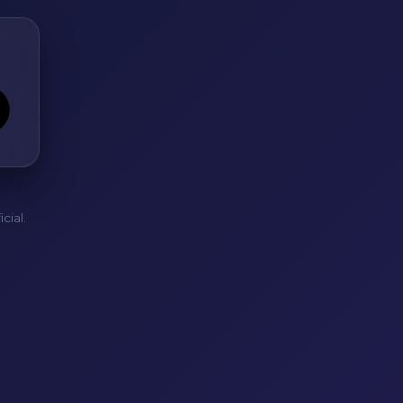
cial.