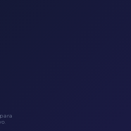
 para
vo.