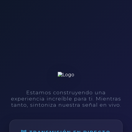
Estamos construyendo una
experiencia increíble para ti. Mientras
tanto, sintoniza nuestra señal en vivo.