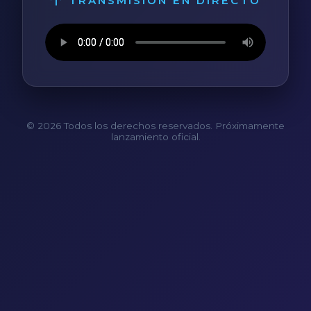
TRANSMISIÓN EN DIRECTO
© 2026 Todos los derechos reservados. Próximamente
lanzamiento oficial.