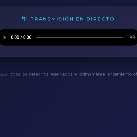
TRANSMISIÓN EN DIRECTO
26 Todos los derechos reservados. Próximamente lanzamiento ofi