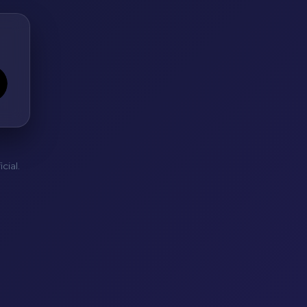
cial.