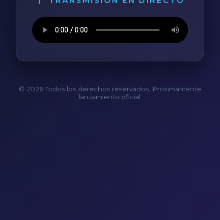
TRANSMISIÓN EN DIRECTO
© 2026 Todos los derechos reservados. Próximamente
lanzamiento oficial.