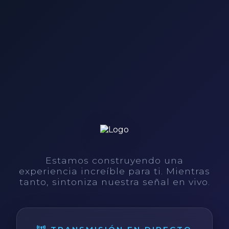
Estamos construyendo una
experiencia increíble para ti. Mientras
tanto, sintoniza nuestra señal en vivo.