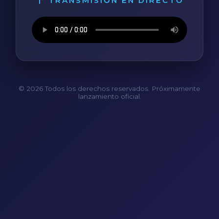
TRANSMISIÓN EN DIRECTO
© 2026 Todos los derechos reservados. Próximamente
lanzamiento oficial.