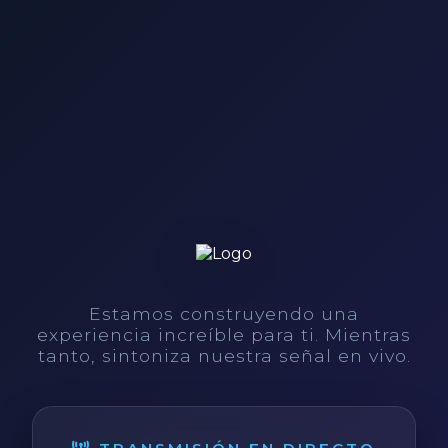
Estamos construyendo una
experiencia increíble para ti. Mientras
tanto, sintoniza nuestra señal en vivo.