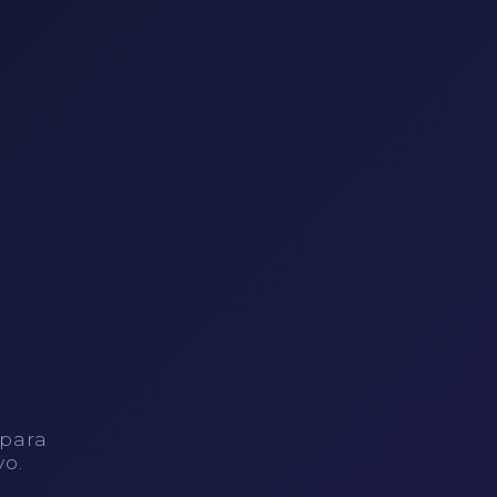
 para
vo.