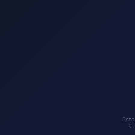
Esta
ti