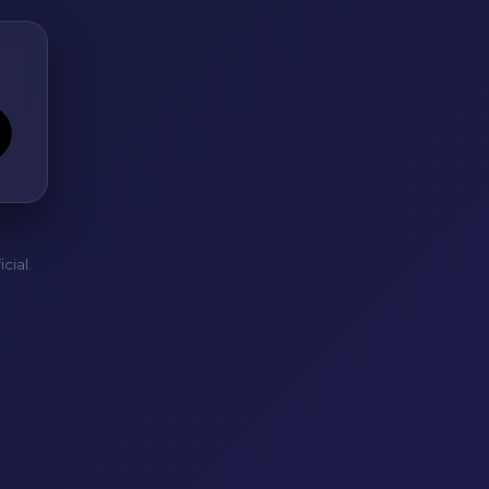
cial.