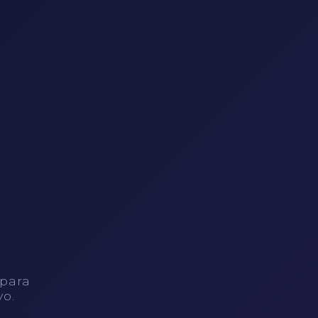
 para
vo.