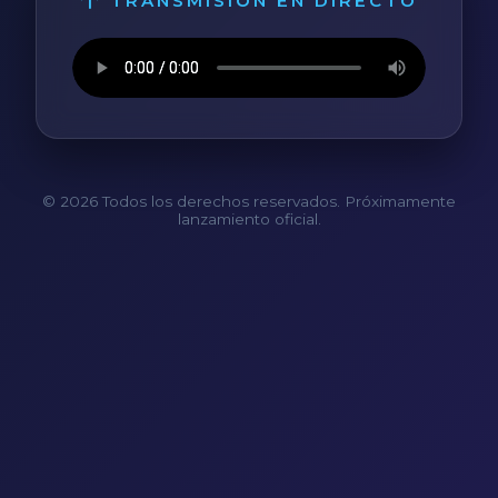
TRANSMISIÓN EN DIRECTO
© 2026 Todos los derechos reservados. Próximamente
lanzamiento oficial.