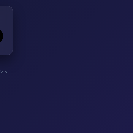
cial.