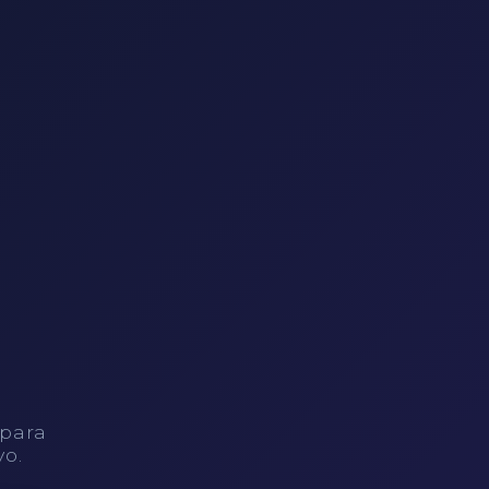
 para
vo.