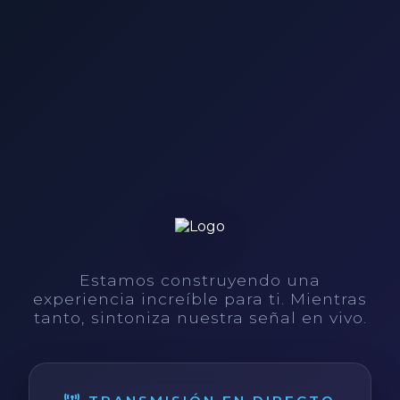
Estamos construyendo una
experiencia increíble para ti. Mientras
tanto, sintoniza nuestra señal en vivo.