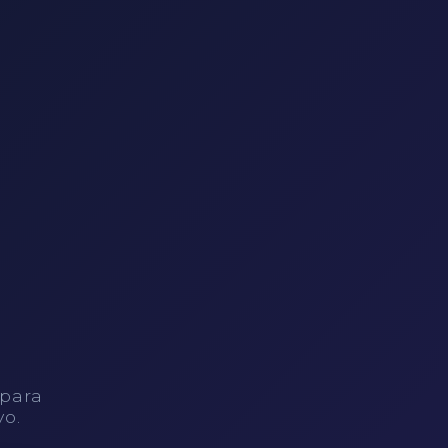
 para
vo.