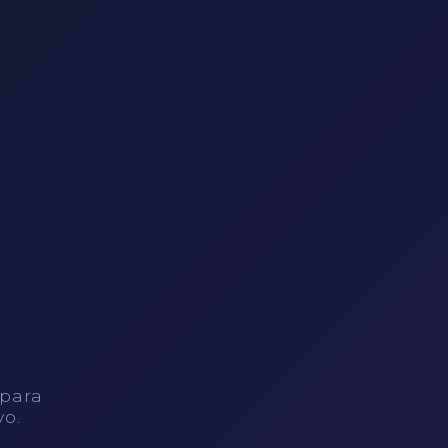
 para
vo.