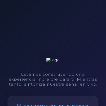
Estamos construyendo una
experiencia increíble para ti. Mientras
tanto, sintoniza nuestra señal en vivo.