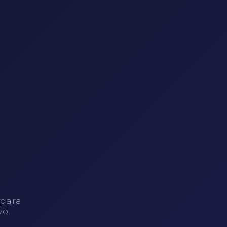
 para
vo.