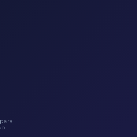
 para
vo.