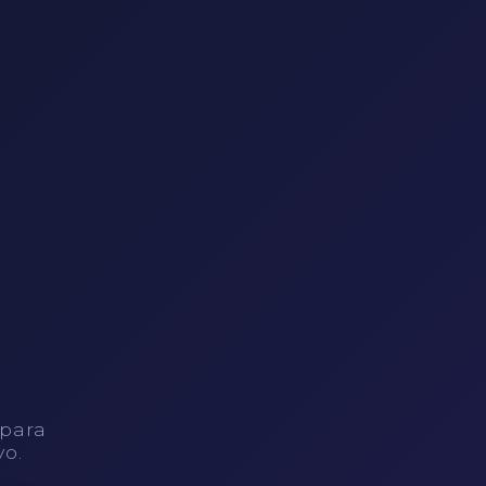
 para
vo.