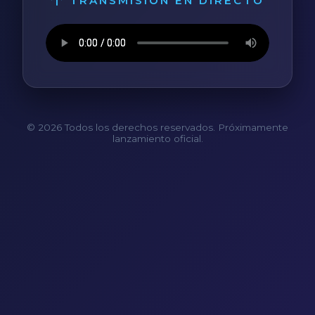
TRANSMISIÓN EN DIRECTO
© 2026 Todos los derechos reservados. Próximamente
lanzamiento oficial.