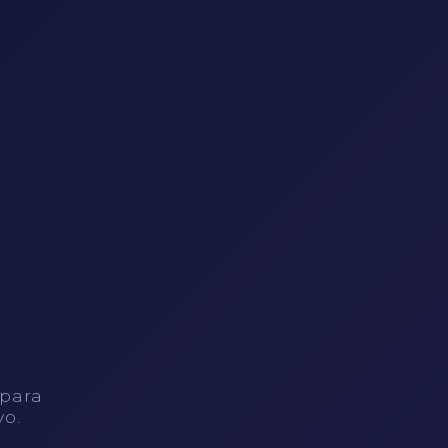
 para
vo.